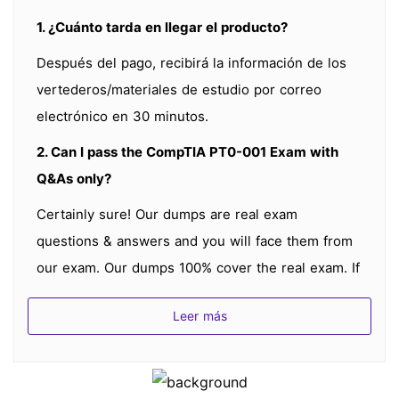
1. ¿Cuánto tarda en llegar el producto?
Después del pago, recibirá la información de los
vertederos/materiales de estudio por correo
electrónico en 30 minutos.
2. Can I pass the CompTIA PT0-001 Exam with
Q&As only?
Certainly sure! Our dumps are real exam
questions & answers and you will face them from
our exam. Our dumps 100% cover the real exam. If
you practice our dumps, you will pass the exam
Leer más
successfully.
3. ¿Cómo puedo saber si mi producto es el más
reciente?