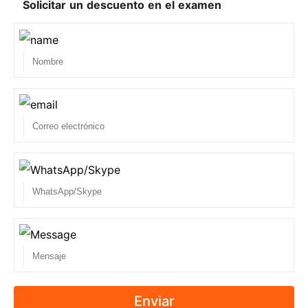
Solicitar un descuento en el examen
Todos los productos están totalmente actualizados
y nuestros volcados son los últimos en el servidor
remoto. Si hay una actualización de los
vertederos, nuestro servicio le informará por
correo electrónico y el servidor también se
calentará cuando se practica volcado.
4. ¿Con qué frecuencia se actualizan sus
productos?
Todos nuestros productos son revisados
semanalmente por el Jefe de Producto. Si algún
proveedor de certificación cambia la pregunta del
examen, nuestros productos se actualizarán en
consecuencia.
Enviar
5. ¿Es gratuita su actualización?