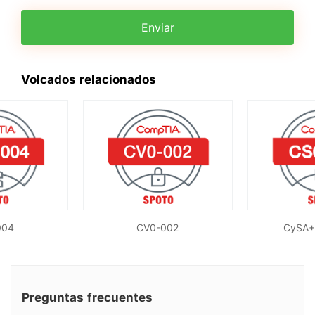
Enviar
Volcados relacionados
004
CV0-002
CySA+
Preguntas frecuentes