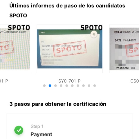
seguridad de la información o
Últimos informes de paso de los candidatos
experiencia relacionada.
SPOTO
Aunque no se requiere ningún
requisito previo, PenTest+ está
pensado para después de
CompTIA Security+ o
experiencia equivalente y tiene
un enfoque técnico y práctico.
01-P
SY0-701-P
CS0
3 pasos para obtener la certificación