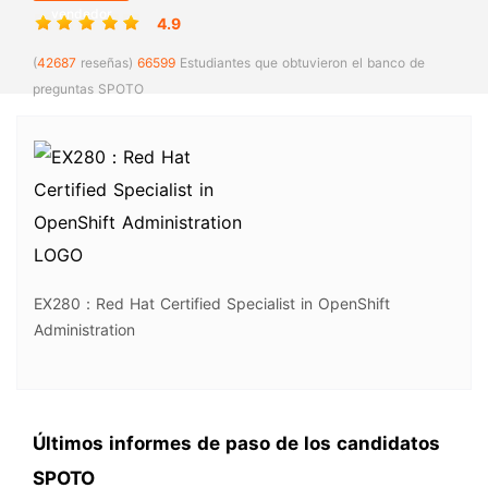
vendedor
4.9
(
42687
reseñas)
66599
Estudiantes que obtuvieron el banco de
preguntas SPOTO
EX280：Red Hat Certified Specialist in OpenShift
Administration
Últimos informes de paso de los candidatos
SPOTO