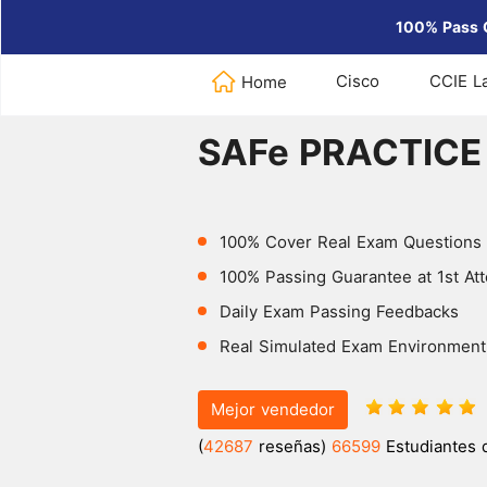
100% Pass 
Cisco
CCIE L
Home
Home
>
SAFe
>
SAFe PRACTICE 
SAFe PRACTICE
100% Cover Real Exam Questions
100% Passing Guarantee at 1st At
Daily Exam Passing Feedbacks
Real Simulated Exam Environment
Mejor vendedor
(
42687
reseñas)
66599
Estudiantes 