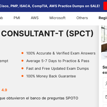
Cisco, PMP, ISACA, CompTIA, AWS Practice Dumps on SALE!
ab
PMI
AWS
Microsoft
Others
Regi
CONSULTANT-T (SPCT)
 CONSULTANT-T (SPCT)
100% Accurate & Verified Exam Answers
tempt
Average 5-7 Days to Practice & Pass
So
Fast and Free Updated Exam Dumps
e
100% Money Back Guarantee
4.9
que obtuvieron el banco de preguntas SPOTO