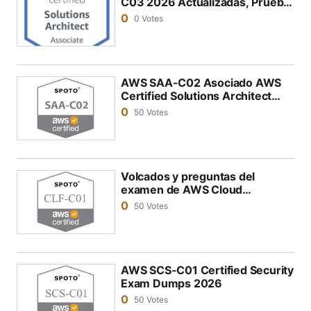
C03 2026 Actualizadas, Prueba
de Práctica SAA-C03
pletarlo.
0
0 Votes
AWS recomienda tener algo de experiencia práctica
utilizando los servicios de AWS antes de solicitar cu
alquiera de estas certificaciones. Puedes obtener la
AWS SAA-C02 Asociado AWS
Certified Solutions Architect
información más reciente visitando el sitio web de c
Associate Exam Dumps 2026
0
50 Votes
ertificación de AWS o contactando directamente a A
WS.
Volcados y preguntas del
examen de AWS Cloud
Practitioner CLF-C02 2026
0
50 Votes
AWS SCS-C01 Certified Security
Exam Dumps 2026
0
50 Votes