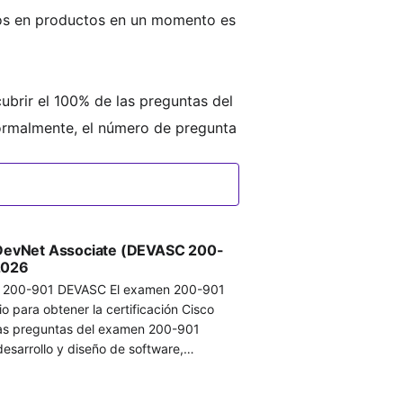
os en productos en un momento es
ubrir el 100% de las preguntas del
ormalmente, el número de pregunta
s la contraseña y el login del se
oceso de operación proporcionado p
 DevNet Associate (DEVASC 200-
2026
DEVASC El examen 200-901
 para obtener la certificación Cisco
Las preguntas del examen 200-901
desarrollo y diseño de software,
so de APIs, desarrollo y seguridad de
sarrollo Cisco, y automatización e