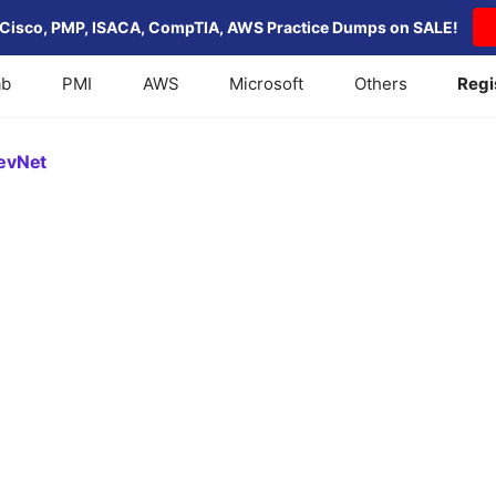
Cisco, PMP, ISACA, CompTIA, AWS Practice Dumps on SALE!
ab
PMI
AWS
Microsoft
Others
Regi
evNet