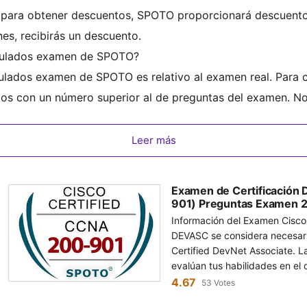
 para obtener descuentos, SPOTO proporcionará descuent
es, recibirás un descuento.
imulados examen de SPOTO?
ulados examen de SPOTO es relativo al examen real. Para c
ios con un número superior al de preguntas del examen. N
0 preguntas.
tica en Línea CCNA DevNet?
Leer más
a compra del servicio de prueba de SPOTO, proporcionaremo
 sesión y realizar el examen simulado de acuerdo con el pr
Examen de Certificación
901) Preguntas Examen 
Información del Examen Cisco 200-901 
DEVASC se considera necesario
Certified DevNet Associate. 
evalúan tus habilidades en el 
incluyendo la comprensión y u
4.67
53 Votes
aplicaciones, plataformas y de