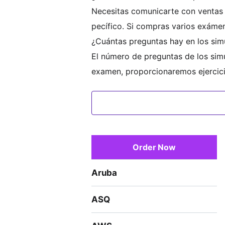
Necesitas comunicarte con ventas
pecífico. Si compras varios exámen
¿Cuántas preguntas hay en los s
El número de preguntas de los sim
examen, proporcionaremos ejercic
s del examen varía entre 200 y 30
¿Cómo realizar el Examen de Prác
Dentro de media hora después de l
rvidor de pruebas. Puedes iniciar
or el instructor.
Order Now
Aruba
ASQ