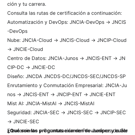
ción y tu carrera.
Consulta las rutas de certificación a continuación:
Automatización y DevOps: JNCIA-DevOps → JNCIS
-DevOps
Nube: JNCIA-Cloud → JNCIS-Cloud → JNCIP-Cloud
→ JNCIE-Cloud
Centro de Datos: JNCIA-Junos → JNCIS-ENT → JN
CIP-DC → JNCIE-DC
Diseño: JNCDA JNCDS-DC/JNCDS-SEC/JNCDS-SP
Enrutamiento y Conmutación Empresarial: JNCIA-Ju
nos → JNCIS-ENT → JNCIP-ENT → JNCIE-ENT
Mist AI: JNCIA-MistAI → JNCIS-MistAI
Seguridad: JNCIA-SEC → JNCIS-SEC → JNCIP-SEC
→ JNCIE-SEC
Enrutamiento y Conmutación de Proveedores de Ser
¿Qué son las preguntas examen de Juniper y cuále