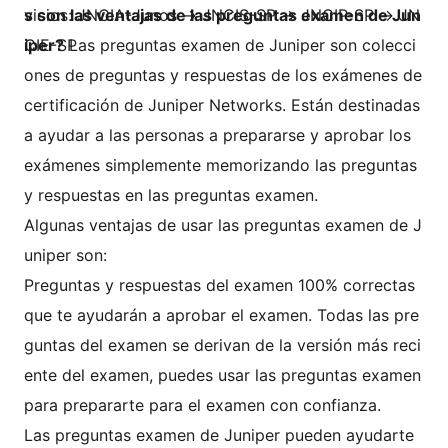
vicios: JNCIA-Junos → JNCIS-SP → JNCIP-SP → JN
s son las ventajas de las preguntas examen de Jun
CIE-SP
iper?
Las preguntas examen de Juniper son colecci
ones de preguntas y respuestas de los exámenes de
certificación de Juniper Networks. Están destinadas
a ayudar a las personas a prepararse y aprobar los
exámenes simplemente memorizando las preguntas
y respuestas en las preguntas examen.
Algunas ventajas de usar las preguntas examen de J
uniper son:
Preguntas y respuestas del examen 100% correctas
que te ayudarán a aprobar el examen. Todas las pre
guntas del examen se derivan de la versión más reci
ente del examen, puedes usar las preguntas examen
para prepararte para el examen con confianza.
Las preguntas examen de Juniper pueden ayudarte