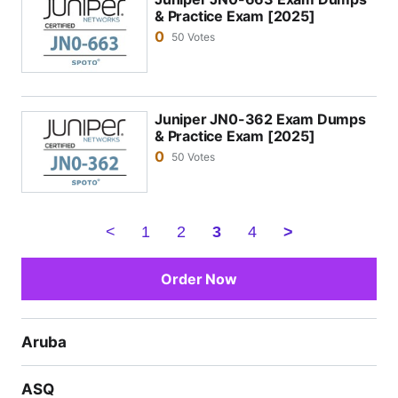
& Practice Exam [2025]
0
50 Votes
Juniper JN0-362 Exam Dumps
& Practice Exam [2025]
0
50 Votes
<
1
2
3
4
>
Order Now
Aruba
ASQ