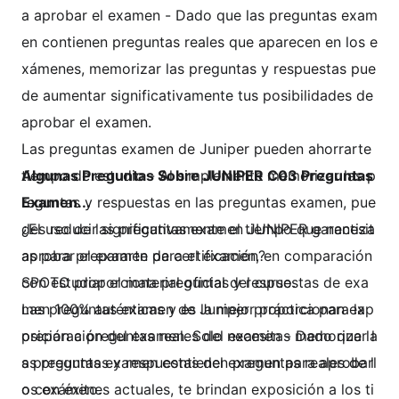
a aprobar el examen - Dado que las preguntas exam
en contienen preguntas reales que aparecen en los e
xámenes, memorizar las preguntas y respuestas pue
de aumentar significativamente tus posibilidades de
aprobar el examen.
Las preguntas examen de Juniper pueden ahorrarte
tiempo de estudio - Al simplemente memorizar las p
Algunas Preguntas Sobre JUNIPER C03 Preguntas
reguntas y respuestas en las preguntas examen, pue
Examen...
des reducir significativamente el tiempo que necesit
¿El uso de las preguntas examen JUNIPER garantiza
as para prepararte para el examen, en comparación
aprobar el examen de certificación?
con estudiar el material oficial del curso.
SPOTO proporciona preguntas y respuestas de exa
Las preguntas examen de Juniper proporcionan exp
men 100% auténticas y es la mejor práctica para la
osición a preguntas reales del examen - Dado que la
preparación del examen. Solo necesitas memorizar l
s preguntas examen contienen preguntas reales de l
as preguntas y respuestas del examen para aprobarl
os exámenes actuales, te brindan exposición a los ti
o con éxito.