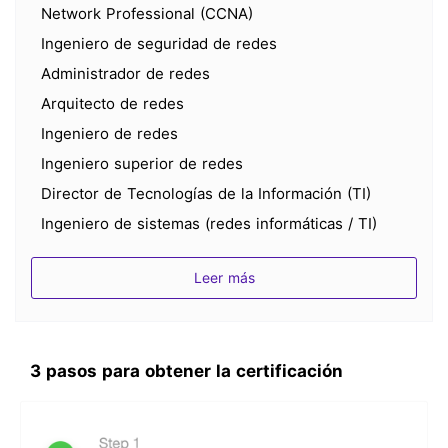
Network Professional (CCNA)
Ingeniero de seguridad de redes
Administrador de redes
Arquitecto de redes
Ingeniero de redes
Ingeniero superior de redes
Director de Tecnologías de la Información (TI)
Ingeniero de sistemas (redes informáticas / TI)
pregunta 100% exacta
Leer más
SPOTO proporciona preguntas de prueba reales
de CCNA collaborativon para CCNA
collaborationpractice exams_ preguntas de opción
3 pasos para obtener la certificación
múltiple, preguntas de arrastrar y soltar, preguntas
de simulación
Certificado por expertos en certificación