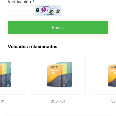
Verificación *
Enviar
Volcados relacionados
401
350-701
35