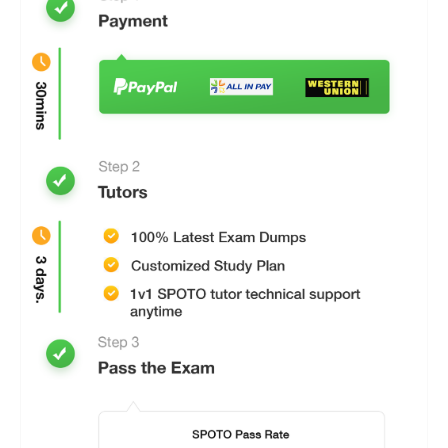
informática
Todos los exámenes de práctica de CCNA
collaboration tienen respuestas precisas y están
verificados por un equipo de expertos en
certificación de TI que han estudiado la
certificación CCNA collaboration durante al menos
16 años.
El último examen de volcado / prueba práctica
Después de la compra, nos aseguraremos de que
usted obtenga materiales de examen actualizados
y completos para aprobar su examen.
Sistema de práctica de pruebas de simulación
Si nunca ha realizado un examen de colaboración
CCNA, deberá realizar el examen estándar. Los
simulacros de examen pueden ayudarle a