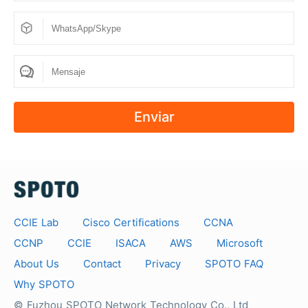
5. ¿Qué productos ofrece SPOTO?
Proporcionamos pruebas de práctica/vertederos
de pruebas de certificación de TI. Es una
importante línea de productos para la preparación
del examen de certificación de Cisco. Tipos_
Enviar
Cisco, CISSP, CCNA RS, AWS, CompTIA, VMware,
certificación de red F5, Aruba, examen ITIL,
examen ISACA, examen Veritas, examen VEEAM,
examen Google, RedHat
6. ¿Puedo obtener un precio especial?
CCIE Lab
Cisco Certifications
CCNA
CCNP
CCIE
ISACA
AWS
Microsoft
Los clientes que deseen comprar más de tres
About Us
Contact
Privacy
SPOTO FAQ
exámenes con descuento pueden solicitar un
Why SPOTO
"paquete personalizado". Remita estas consultas a
© Fuzhou SPOTO Network Technology Co., Ltd