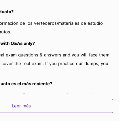
oducto?
formación de los vertederos/materiales de estudio
nutos.
 with Q&As only?
eal exam questions & answers and you will face them
over the real exam. If you practice our dumps, you
ucto es el más reciente?
mente actualizados y nuestros volcados son los
i hay una actualización de los vertederos, nuestro
Leer más
electrónico y el servidor también se calentará