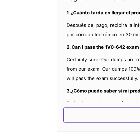
1. ¿Cuánto tarda en llegar el pr
Después del pago, recibirá la in
por correo electrónico en 30 mi
2. Can I pass the 1V0-642 exam
Certainly sure! Our dumps are r
from our exam. Our dumps 100% c
will pass the exam successfully.
3.¿Cómo puedo saber si mi prod
Todos los productos están total
últimos en el servidor remoto. S
servicio le informará por correo 
cuando se practica volcado.