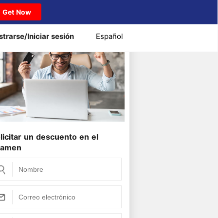
Get Now
strarse/Iniciar sesión
Español
V0-642 examen Dumps 2026
licitar un descuento en el
xamen