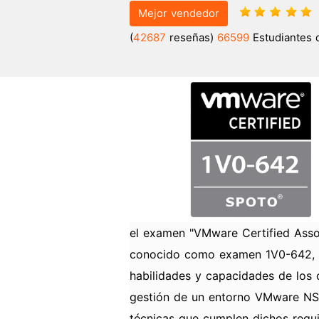
Mejor vendedor
(
42687
reseñas)
66599
Estudiantes 
el examen "VMware Certified Asso
conocido como examen 1V0-642, e
habilidades y capacidades de los c
gestión de un entorno VMware NSX
técnicas que cumplen dichos requ