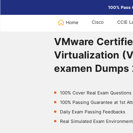
100% Pass 
Cisco
CCIE L
Home
Home
>
VMware
>
VMware Certi
VMware Certifie
Virtualization
examen Dumps
100% Cover Real Exam Questions
100% Passing Guarantee at 1st At
Daily Exam Passing Feedbacks
Real Simulated Exam Environment