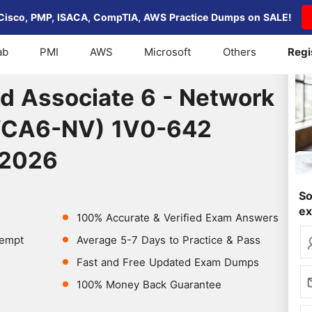
Cisco, PMP, ISACA, CompTIA, AWS Practice Dumps on SALE!
ab
PMI
AWS
Microsoft
Others
Regi
fied Associate 6 - Network Virtualization (VCA6-NV) 1
d Associate 6 - Network
 (VCA6-NV) 1V0-642
 2026
So
e
100% Accurate & Verified Exam Answers
tempt
Average 5-7 Days to Practice & Pass
Fast and Free Updated Exam Dumps
100% Money Back Guarantee