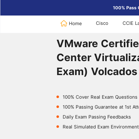
100% Pass 
Cisco
CCIE L
Home
Home
>
VMware
>
VMware Certif
VMware Certifie
Center Virtuali
Exam) Volcados
100% Cover Real Exam Questions
100% Passing Guarantee at 1st At
Daily Exam Passing Feedbacks
Real Simulated Exam Environment