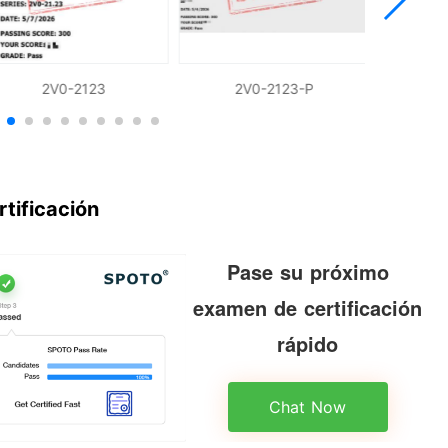
2V0-2123
2V0-2123-P
rtificación
Pase su próximo
examen de certificación
rápido
Chat Now