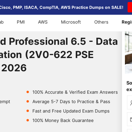
Cisco, PMP, ISACA, CompTIA, AWS Practice Dumps on SALE!
ab
PMI
AWS
Microsoft
Others
Regi
ied Professional 6.5 - Data Center Virtualization (2V0-6
d Professional 6.5 - Data
zation (2V0-622 PSE
 2026
So
e
100% Accurate & Verified Exam Answers
tempt
Average 5-7 Days to Practice & Pass
Fast and Free Updated Exam Dumps
100% Money Back Guarantee