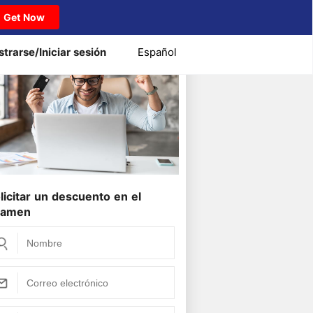
Get Now
strarse/Iniciar sesión
Español
22 PSE Exam) Volcados 2026
licitar un descuento en el
xamen