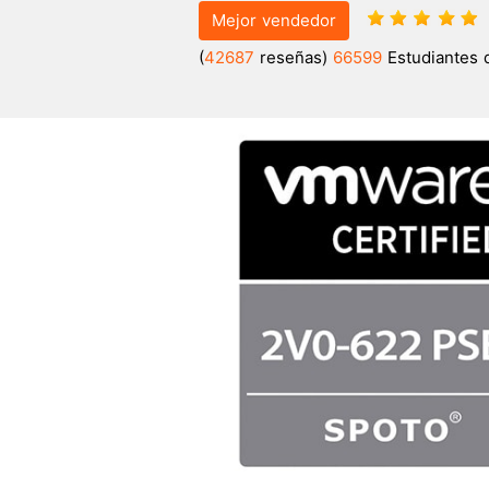
Mejor vendedor
(
42687
reseñas)
66599
Estudiantes 