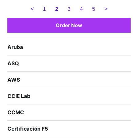
<
1
2
3
4
5
>
Order Now
Aruba
ASQ
AWS
CCIE Lab
CCMC
Certificación F5