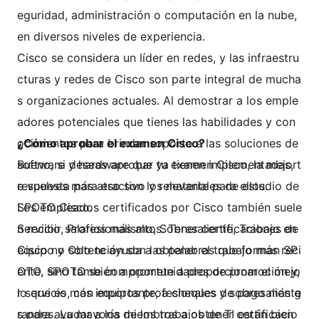
eguridad, administración o computación en la nube,
en diversos niveles de experiencia.
Cisco se considera un líder en redes, y las infraestru
cturas y redes de Cisco son parte integral de mucha
s organizaciones actuales. Al demostrar a los emple
adores potenciales que tienes las habilidades y con
ocimientos para brindar soporte a las soluciones de
¿Cómo aprobar el examen Cisco?
software y hardware que ya tienen implementadas, t
Bueno, si deseas aprobar tu examen Cisco, la mejor
e vuelves más atractivo y relevante para ellos.
respuesta para eso son los materiales de estudio de
Los empleados certificados por Cisco también suele
SPOTO Cisco.
n recibir salarios más altos. Tener certificaciones de
Servicio, Profesionalismo, Sobresaliente, Trabajo en
Cisco no solo te ayuda a obtener el trabajo más reci
equipo y Obtención son las palabras que forman SP
ente, sino también a oportunidades de promoción y,
OTO. SPOTO se compromete a proporcionar el mejo
lo que es más importante, a cheques de pago más g
r servicio, con equipos profesionales y sobresaliente
randes. La mayoría de los trabajos de TI están bien
s para ayudar a los miembros a obtener certificacio