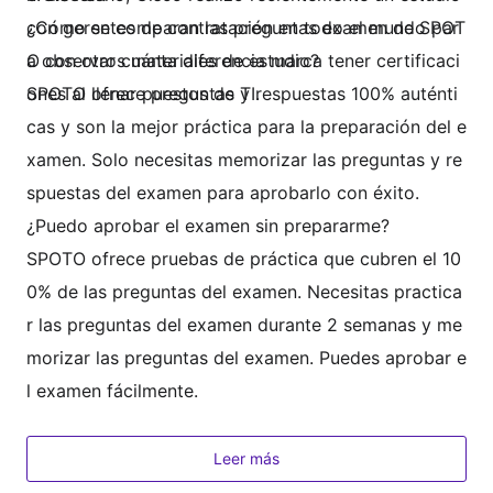
con gerentes de contratación en todo el mundo par
¿Cómo se comparan las preguntas examen de SPOT
a observar cuánta diferencia marca tener certificaci
O con otros materiales de estudio?
ones al llenar puestos de TI.
SPOTO ofrece preguntas y respuestas 100% auténti
cas y son la mejor práctica para la preparación del e
xamen. Solo necesitas memorizar las preguntas y re
spuestas del examen para aprobarlo con éxito.
¿Puedo aprobar el examen sin prepararme?
SPOTO ofrece pruebas de práctica que cubren el 10
0% de las preguntas del examen. Necesitas practica
r las preguntas del examen durante 2 semanas y me
morizar las preguntas del examen. Puedes aprobar e
l examen fácilmente.
¿El entorno de prueba de práctica de SPOTO es igu
al al examen real?
Leer más
Sí, ofrecemos un entorno similar al examen real, y p