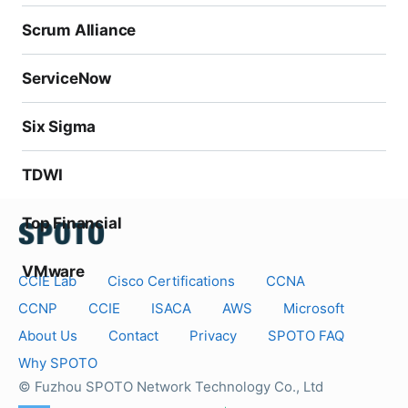
Scrum Alliance
ServiceNow
Six Sigma
TDWI
Top Financial
VMware
CCIE Lab
Cisco Certifications
CCNA
CCNP
CCIE
ISACA
AWS
Microsoft
About Us
Contact
Privacy
SPOTO FAQ
Why SPOTO
© Fuzhou SPOTO Network Technology Co., Ltd