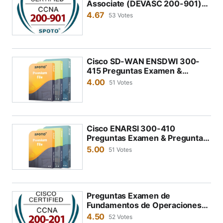
Associate (DEVASC 200-901)
Preguntas Examen 2026
4.67
53 Votes
Cisco SD-WAN ENSDWI 300-
415 Preguntas Examen &
Preguntas de Examen 2026,
4.00
51 Votes
Mejores Materiales de Examen
Cisco
Cisco ENARSl 300-410
Preguntas Examen & Preguntas
de Examen 2026, Mejores
5.00
51 Votes
Materiales de Examen Cisco
Preguntas Examen de
Fundamentos de Operaciones
de Ciberseguridad de Cisco
4.50
52 Votes