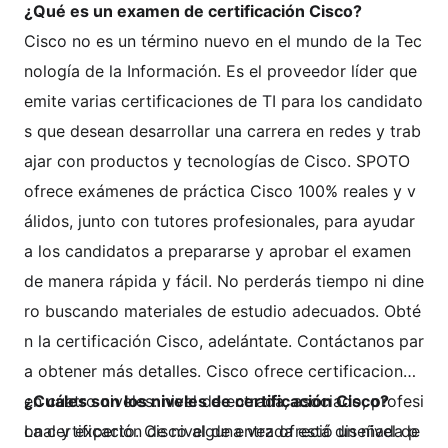
¿Qué es un examen de certificación Cisco?
Cisco no es un término nuevo en el mundo de la Tec
nología de la Información. Es el proveedor líder que
emite varias certificaciones de TI para los candidato
s que desean desarrollar una carrera en redes y trab
ajar con productos y tecnologías de Cisco. SPOTO
ofrece exámenes de práctica Cisco 100% reales y v
álidos, junto con tutores profesionales, para ayudar
a los candidatos a prepararse y aprobar el examen
de manera rápida y fácil. No perderás tiempo ni dine
ro buscando materiales de estudio adecuados. Obté
n la certificación Cisco, adelántate. Contáctanos par
a obtener más detalles. Cisco ofrece certificaciones
en cuatro niveles: nivel de entrada, asociado, profesi
¿Cuáles son los niveles de certificación Cisco?
onal y experto. Cisco alguna vez ofreció un nivel de
La certificación de nivel de entrada está diseñada p