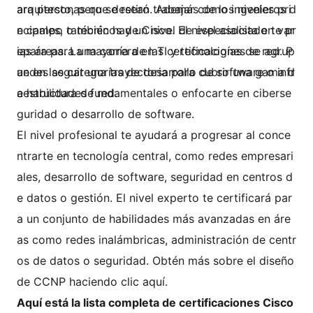
arquitecto, pero se retiró. Además de los niveles pri
ara personas que desean trabajar como ingenieros d
ncipales, también hay un nivel de especialista en var
e campo o técnicos de Cisco. El nivel asociado te pr
ias áreas. La mayoría de las certificaciones se agrup
epara para una carrera en TI y tecnologías de red. P
an en las categorías de desarrollo de software o infr
uedes seguir una trayectoria para cubrir una gama d
aestructura de red.
e habilidades fundamentales o enfocarte en ciberse
guridad o desarrollo de software.
El nivel profesional te ayudará a progresar al conce
ntrarte en tecnología central, como redes empresari
ales, desarrollo de software, seguridad en centros d
e datos o gestión. El nivel experto te certificará par
a un conjunto de habilidades más avanzadas en áre
as como redes inalámbricas, administración de centr
os de datos o seguridad. Obtén más sobre el diseño
de CCNP haciendo clic aquí.
Aquí está la lista completa de certificaciones Cisco